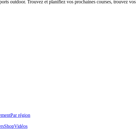
 sports outdoor. Trouvez et planifiez vos prochaines courses, trouvez vos
ement
Par région
ers
Shop
Vidéos