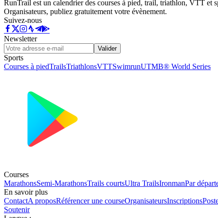
RunTrail est un calendrier des courses à pied, trail, triathlon, VTT et
Organisateurs, publiez gratuitement votre évènement.
Suivez-nous
Newsletter
Valider
Sports
Courses à pied
Trails
Triathlons
VTT
Swimrun
UTMB® World Series
Courses
Marathons
Semi-Marathons
Trails courts
Ultra Trails
Ironman
Par départ
En savoir plus
Contact
A propos
Référencer une course
Organisateurs
Inscriptions
Post
Soutenir