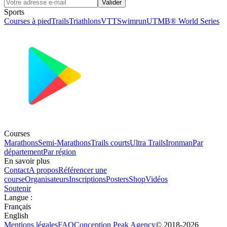
Valider
Sports
Courses à pied
Trails
Triathlons
VTT
Swimrun
UTMB® World Series
Courses
Marathons
Semi-Marathons
Trails courts
Ultra Trails
Ironman
Par
département
Par région
En savoir plus
Contact
A propos
Référencer une
course
Organisateurs
Inscriptions
Posters
Shop
Vidéos
Soutenir
Langue
:
Français
English
Mentions légales
FAQ
Conception
Peak Agency
© 2018-
2026