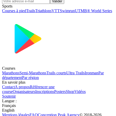
Valider
Sports
Courses à pied
Trails
Triathlons
VTT
Swimrun
UTMB® World Series
Courses
Marathons
Semi-Marathons
Trails courts
Ultra Trails
Ironman
Par
département
Par région
En savoir plus
Contact
A propos
Référencer une
course
Organisateurs
Inscriptions
Posters
Shop
Vidéos
Soutenir
Langue
:
Français
English
Mentions légales
FAQ
Conception
Peak Agency
© 2018-
2026