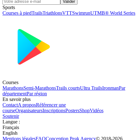
Valider
Sports
Courses à pied
Trails
Triathlons
VTT
Swimrun
UTMB® World Series
Courses
Marathons
Semi-Marathons
Trails courts
Ultra Trails
Ironman
Par
département
Par région
En savoir plus
Contact
A propos
Référencer une
course
Organisateurs
Inscriptions
Posters
Shop
Vidéos
Soutenir
Langue
:
Français
English
Mentions légales
FAQ
Conception
Peak Agency
© 2018-
2026