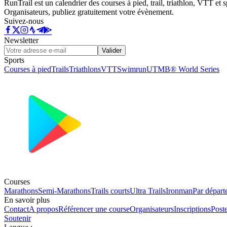
RunTrail est un calendrier des courses à pied, trail, triathlon, VTT et
Organisateurs, publiez gratuitement votre évènement.
Suivez-nous
Newsletter
Valider
Sports
Courses à pied
Trails
Triathlons
VTT
Swimrun
UTMB® World Series
Courses
Marathons
Semi-Marathons
Trails courts
Ultra Trails
Ironman
Par départ
En savoir plus
Contact
A propos
Référencer une course
Organisateurs
Inscriptions
Post
Soutenir