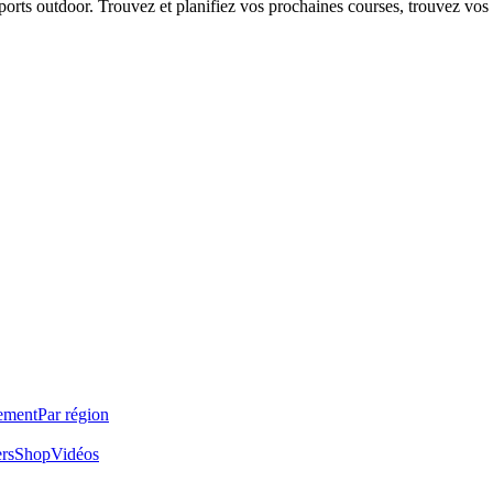
 sports outdoor. Trouvez et planifiez vos prochaines courses, trouvez vos
ement
Par région
ers
Shop
Vidéos