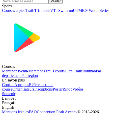
Valider
Sports
Courses à pied
Trails
Triathlons
VTT
Swimrun
UTMB® World Series
Courses
Marathons
Semi-Marathons
Trails courts
Ultra Trails
Ironman
Par
département
Par région
En savoir plus
Contact
A propos
Référencer une
course
Organisateurs
Inscriptions
Posters
Shop
Vidéos
Soutenir
Langue
:
Français
English
Mentions légales
FAQ
Conception
Peak Agency
© 2018-
2026