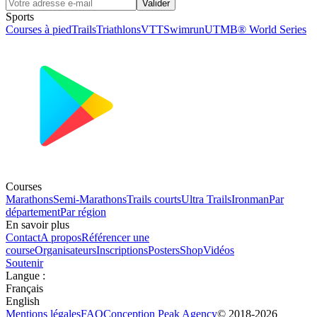
Valider
Sports
Courses à pied
Trails
Triathlons
VTT
Swimrun
UTMB® World Series
Courses
Marathons
Semi-Marathons
Trails courts
Ultra Trails
Ironman
Par
département
Par région
En savoir plus
Contact
A propos
Référencer une
course
Organisateurs
Inscriptions
Posters
Shop
Vidéos
Soutenir
Langue
:
Français
English
Mentions légales
FAQ
Conception
Peak Agency
© 2018-
2026