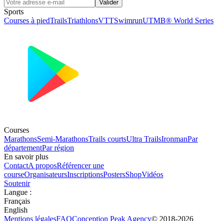
Valider
Sports
Courses à pied
Trails
Triathlons
VTT
Swimrun
UTMB® World Series
Courses
Marathons
Semi-Marathons
Trails courts
Ultra Trails
Ironman
Par
département
Par région
En savoir plus
Contact
A propos
Référencer une
course
Organisateurs
Inscriptions
Posters
Shop
Vidéos
Soutenir
Langue
:
Français
English
Mentions légales
FAQ
Conception
Peak Agency
© 2018-
2026