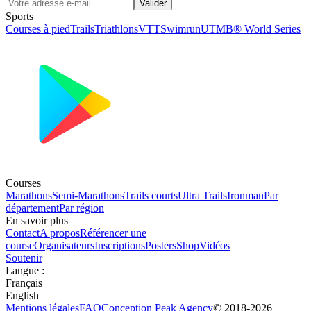
Valider
Sports
Courses à pied
Trails
Triathlons
VTT
Swimrun
UTMB® World Series
Courses
Marathons
Semi-Marathons
Trails courts
Ultra Trails
Ironman
Par
département
Par région
En savoir plus
Contact
A propos
Référencer une
course
Organisateurs
Inscriptions
Posters
Shop
Vidéos
Soutenir
Langue
:
Français
English
Mentions légales
FAQ
Conception
Peak Agency
© 2018-
2026