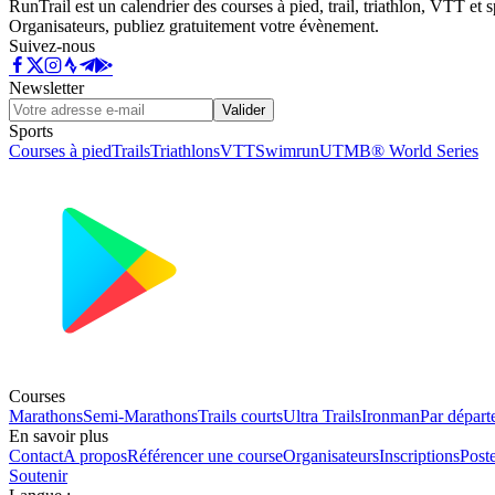
RunTrail est un calendrier des courses à pied, trail, triathlon, VTT et
Organisateurs, publiez gratuitement votre évènement.
Suivez-nous
Newsletter
Valider
Sports
Courses à pied
Trails
Triathlons
VTT
Swimrun
UTMB® World Series
Courses
Marathons
Semi-Marathons
Trails courts
Ultra Trails
Ironman
Par départ
En savoir plus
Contact
A propos
Référencer une course
Organisateurs
Inscriptions
Post
Soutenir