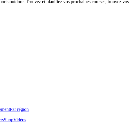
 sports outdoor. Trouvez et planifiez vos prochaines courses, trouvez vos
ement
Par région
ers
Shop
Vidéos