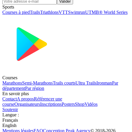
Valider
Sports
Courses à pied
Trails
Triathlons
VTT
Swimrun
UTMB® World Series
Courses
Marathons
Semi-Marathons
Trails courts
Ultra Trails
Ironman
Par
département
Par région
En savoir plus
Contact
A propos
Référencer une
course
Organisateurs
Inscriptions
Posters
Shop
Vidéos
Soutenir
Langue
:
Français
English
Mentions légales
FAQ
Conception
Peak Agency
© 2018-
2026