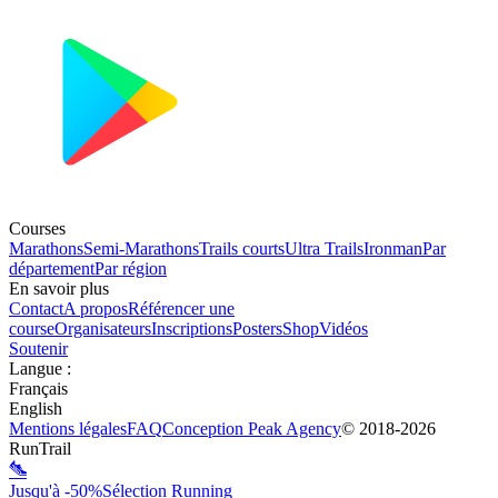
Courses
Marathons
Semi-Marathons
Trails courts
Ultra Trails
Ironman
Par
département
Par région
En savoir plus
Contact
A propos
Référencer une
course
Organisateurs
Inscriptions
Posters
Shop
Vidéos
Soutenir
Langue
:
Français
English
Mentions légales
FAQ
Conception
Peak Agency
© 2018-
2026
RunTrail
Jusqu'à -50%
Sélection Running