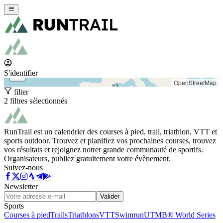
+
−
S'identifier
OpenStreetMap
37
filter
2 filtres sélectionnés
RunTrail est un calendrier des courses à pied, trail, triathlon, VTT et
sports outdoor. Trouvez et planifiez vos prochaines courses, trouvez
vos résultats et rejoignez notrer grande communauté de sportifs.
Organisateurs, publiez gratuitement votre évènement.
Suivez-nous
Newsletter
Valider
Sports
Courses à pied
Trails
Triathlons
VTT
Swimrun
UTMB® World Series