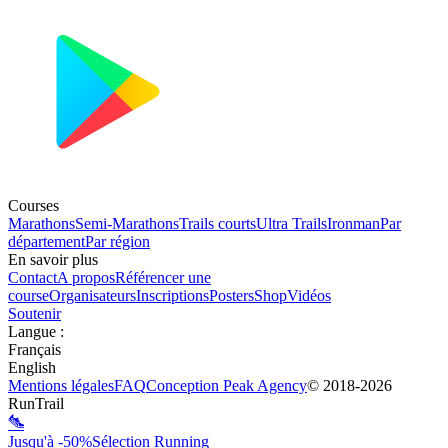
Courses
Marathons
Semi-Marathons
Trails courts
Ultra Trails
Ironman
Par
département
Par région
En savoir plus
Contact
A propos
Référencer une
course
Organisateurs
Inscriptions
Posters
Shop
Vidéos
Soutenir
Langue
:
Français
English
Mentions légales
FAQ
Conception
Peak Agency
© 2018-
2026
RunTrail
Jusqu'à -50%
Sélection Running