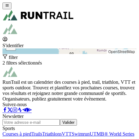
+
−
S'identifier
OpenStreetMap
93
filter
2 filtres sélectionnés
RunTrail est un calendrier des courses à pied, trail, triathlon, VTT et
sports outdoor. Trouvez et planifiez vos prochaines courses, trouvez
vos résultats et rejoignez notrer grande communauté de sportifs.
Organisateurs, publiez gratuitement votre évènement.
Suivez-nous
Newsletter
Valider
Sports
Courses à pied
Trails
Triathlons
VTT
Swimrun
UTMB® World Series