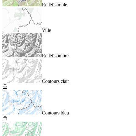
Relief simple
Ville
Relief sombre
Contours clair
Contours bleu