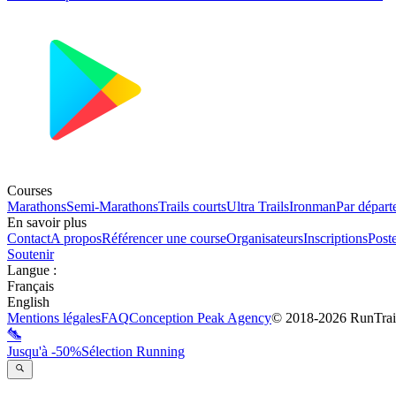
Courses
Marathons
Semi-Marathons
Trails courts
Ultra Trails
Ironman
Par départ
En savoir plus
Contact
A propos
Référencer une course
Organisateurs
Inscriptions
Post
Soutenir
Langue
:
Français
English
Mentions légales
FAQ
Conception
Peak Agency
© 2018-
2026
RunTrai
Jusqu'à -50%
Sélection Running