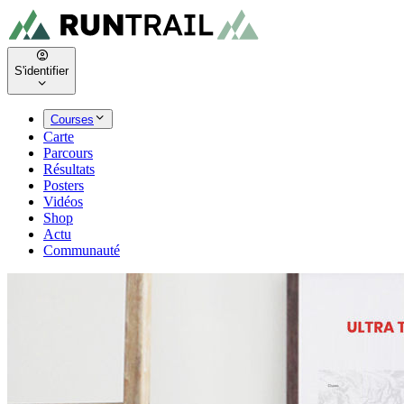
S'identifier
Courses
Carte
Parcours
Résultats
Posters
Vidéos
Shop
Actu
Communauté