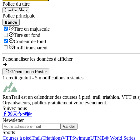
Police du titre
Josefin Slab
Police principale
Barlow
Titre en majuscule
Titre sur fond
Couleur de fond
Profil transparent
Personnaliser les données à afficher
Générer mon Poster
1 crédit gratuit -
5
modifications restantes
RunTrail est un calendrier des courses à pied, trail, triathlon, VTT et
Organisateurs, publiez gratuitement votre évènement.
Suivez-nous
Newsletter
Valider
Sports
Courses à pied
Trails
Triathlons
VTT
Swimrun
UTMB® World Series