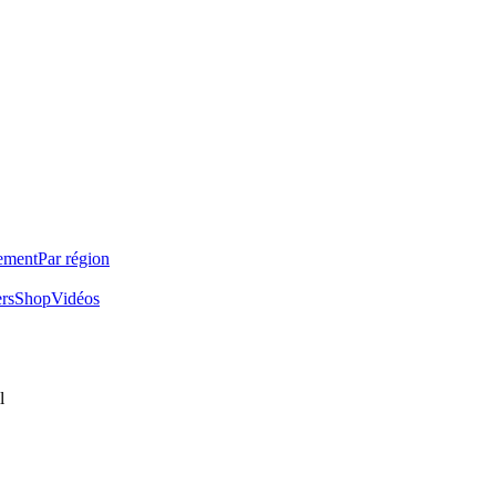
ement
Par région
ers
Shop
Vidéos
l