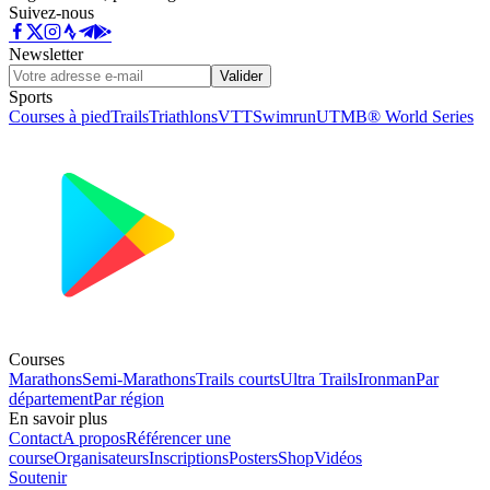
Suivez-nous
Newsletter
Valider
Sports
Courses à pied
Trails
Triathlons
VTT
Swimrun
UTMB® World Series
Courses
Marathons
Semi-Marathons
Trails courts
Ultra Trails
Ironman
Par
département
Par région
En savoir plus
Contact
A propos
Référencer une
course
Organisateurs
Inscriptions
Posters
Shop
Vidéos
Soutenir