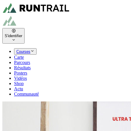
S'identifier
Courses
Carte
Parcours
Résultats
Posters
Vidéos
Shop
Actu
Communauté