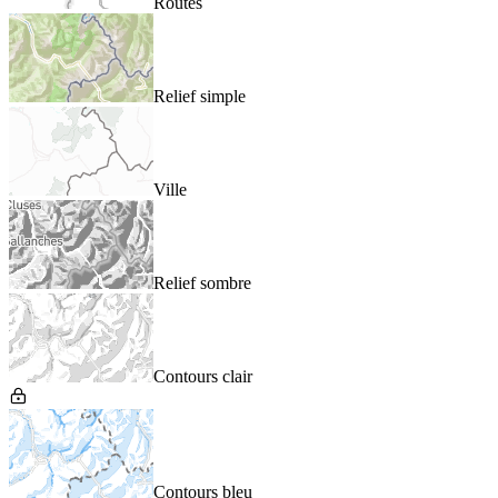
Routes
Relief simple
Ville
Relief sombre
Contours clair
Contours bleu