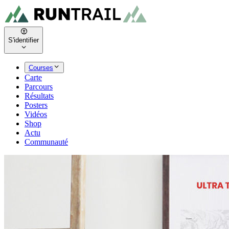
S'identifier
Courses
Carte
Parcours
Résultats
Posters
Vidéos
Shop
Actu
Communauté