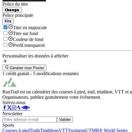
Police du titre
Changa
Police principale
Fira
Titre en majuscule
Titre sur fond
Couleur de fond
Profil transparent
Personnaliser les données à afficher
Générer mon Poster
1 crédit gratuit -
5
modifications restantes
RunTrail est un calendrier des courses à pied, trail, triathlon, VTT et
Organisateurs, publiez gratuitement votre évènement.
Suivez-nous
Newsletter
Valider
Sports
Courses à pied
Trails
Triathlons
VTT
Swimrun
UTMB® World Series