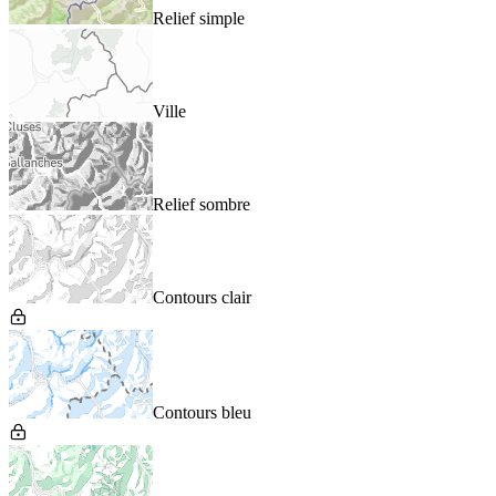
Relief simple
Ville
Relief sombre
Contours clair
Contours bleu