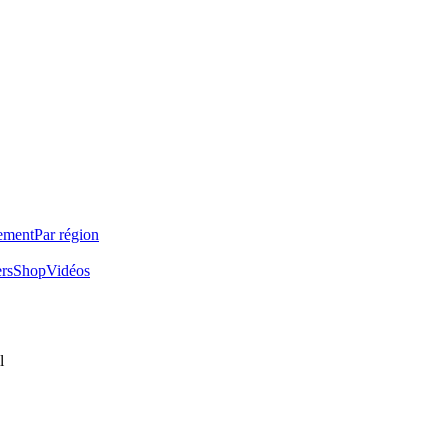
ement
Par région
ers
Shop
Vidéos
l