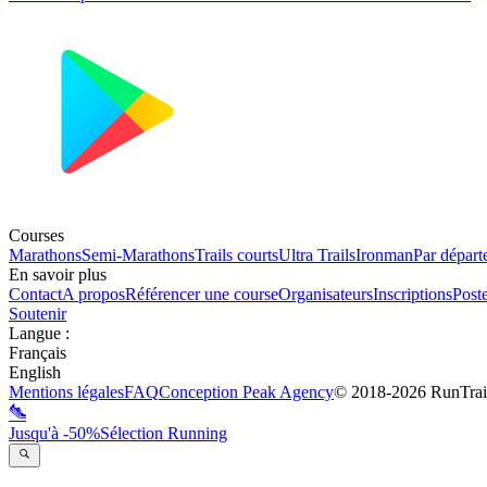
Courses
Marathons
Semi-Marathons
Trails courts
Ultra Trails
Ironman
Par départ
En savoir plus
Contact
A propos
Référencer une course
Organisateurs
Inscriptions
Post
Soutenir
Langue
:
Français
English
Mentions légales
FAQ
Conception
Peak Agency
© 2018-
2026
RunTrai
Jusqu'à -50%
Sélection Running