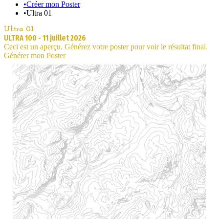
•
Créer mon Poster
•
Ultra 01
Ultra 01
ULTRA 100
-
11 juillet 2026
Ceci est un aperçu. Générez votre poster pour voir le résultat final.
Générer mon Poster