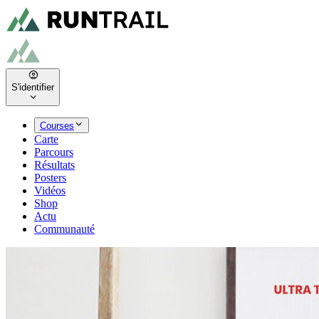
S'identifier
Courses
Carte
Parcours
Résultats
Posters
Vidéos
Shop
Actu
Communauté