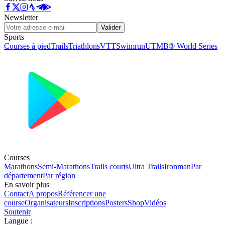
Newsletter
Valider
Sports
Courses à pied
Trails
Triathlons
VTT
Swimrun
UTMB® World Series
Courses
Marathons
Semi-Marathons
Trails courts
Ultra Trails
Ironman
Par
département
Par région
En savoir plus
Contact
A propos
Référencer une
course
Organisateurs
Inscriptions
Posters
Shop
Vidéos
Soutenir
Langue
: