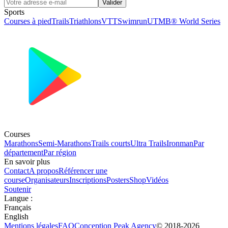
Valider
Sports
Courses à pied
Trails
Triathlons
VTT
Swimrun
UTMB® World Series
Courses
Marathons
Semi-Marathons
Trails courts
Ultra Trails
Ironman
Par
département
Par région
En savoir plus
Contact
A propos
Référencer une
course
Organisateurs
Inscriptions
Posters
Shop
Vidéos
Soutenir
Langue
:
Français
English
Mentions légales
FAQ
Conception
Peak Agency
© 2018-
2026