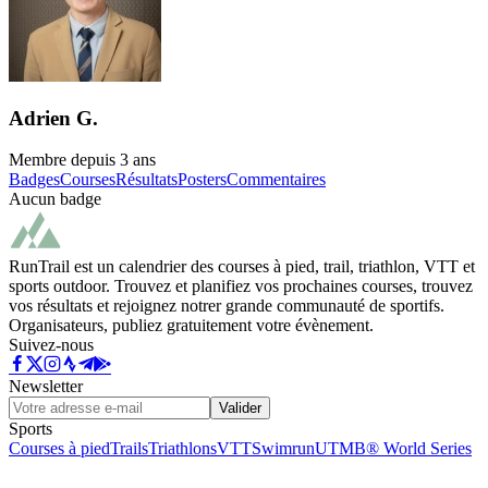
Adrien G.
Membre depuis
3 ans
Badges
Courses
Résultats
Posters
Commentaires
Aucun badge
RunTrail est un calendrier des courses à pied, trail, triathlon, VTT et
sports outdoor. Trouvez et planifiez vos prochaines courses, trouvez
vos résultats et rejoignez notrer grande communauté de sportifs.
Organisateurs, publiez gratuitement votre évènement.
Suivez-nous
Newsletter
Valider
Sports
Courses à pied
Trails
Triathlons
VTT
Swimrun
UTMB® World Series