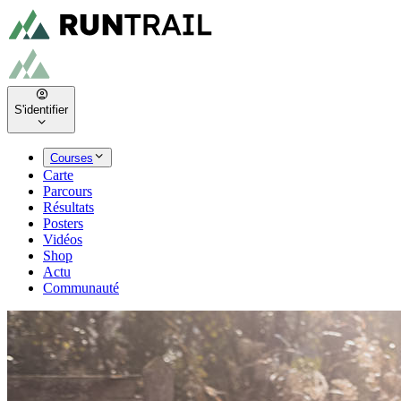
S'identifier
Courses
Carte
Parcours
Résultats
Posters
Vidéos
Shop
Actu
Communauté