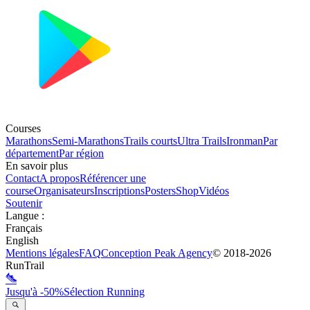
Courses
Marathons
Semi-Marathons
Trails courts
Ultra Trails
Ironman
Par
département
Par région
En savoir plus
Contact
A propos
Référencer une
course
Organisateurs
Inscriptions
Posters
Shop
Vidéos
Soutenir
Langue
:
Français
English
Mentions légales
FAQ
Conception
Peak Agency
© 2018-
2026
RunTrail
Jusqu'à -50%
Sélection Running