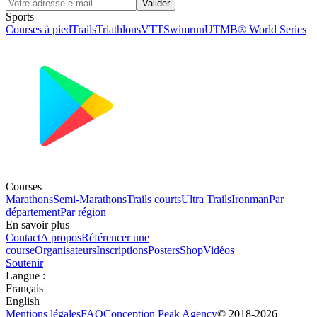
Valider
Sports
Courses à pied
Trails
Triathlons
VTT
Swimrun
UTMB® World Series
Courses
Marathons
Semi-Marathons
Trails courts
Ultra Trails
Ironman
Par
département
Par région
En savoir plus
Contact
A propos
Référencer une
course
Organisateurs
Inscriptions
Posters
Shop
Vidéos
Soutenir
Langue
:
Français
English
Mentions légales
FAQ
Conception
Peak Agency
© 2018-
2026