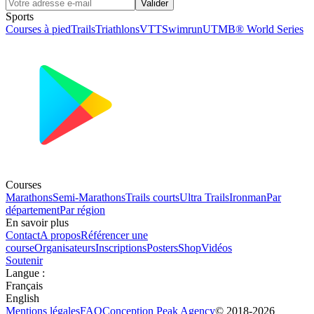
Valider
Sports
Courses à pied
Trails
Triathlons
VTT
Swimrun
UTMB® World Series
Courses
Marathons
Semi-Marathons
Trails courts
Ultra Trails
Ironman
Par
département
Par région
En savoir plus
Contact
A propos
Référencer une
course
Organisateurs
Inscriptions
Posters
Shop
Vidéos
Soutenir
Langue
:
Français
English
Mentions légales
FAQ
Conception
Peak Agency
© 2018-
2026