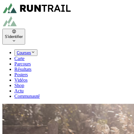
S'identifier
Courses
Carte
Parcours
Résultats
Posters
Vidéos
Shop
Actu
Communauté