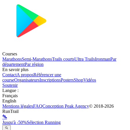
Courses
Marathons
Semi-Marathons
Trails courts
Ultra Trails
Ironman
Par
département
Par région
En savoir plus
Contact
A propos
Référencer une
course
Organisateurs
Inscriptions
Posters
Shop
Vidéos
Soutenir
Langue
:
Français
English
Mentions légales
FAQ
Conception
Peak Agency
© 2018-
2026
RunTrail
Jusqu'à -50%
Sélection Running