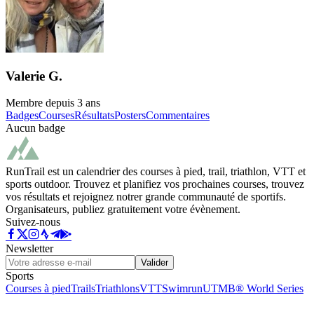
Valerie G.
Membre depuis
3 ans
Badges
Courses
Résultats
Posters
Commentaires
Aucun badge
RunTrail est un calendrier des courses à pied, trail, triathlon, VTT et
sports outdoor. Trouvez et planifiez vos prochaines courses, trouvez
vos résultats et rejoignez notrer grande communauté de sportifs.
Organisateurs, publiez gratuitement votre évènement.
Suivez-nous
Newsletter
Valider
Sports
Courses à pied
Trails
Triathlons
VTT
Swimrun
UTMB® World Series