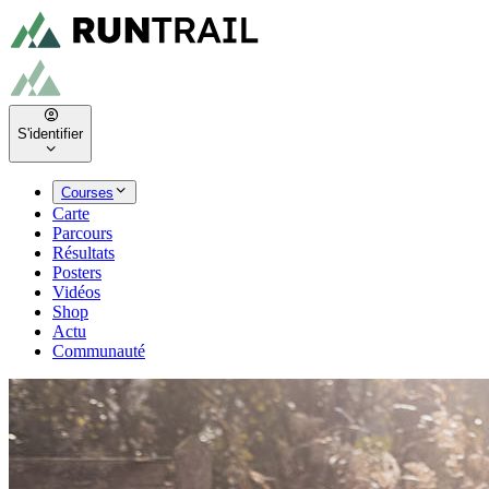
S'identifier
Courses
Carte
Parcours
Résultats
Posters
Vidéos
Shop
Actu
Communauté