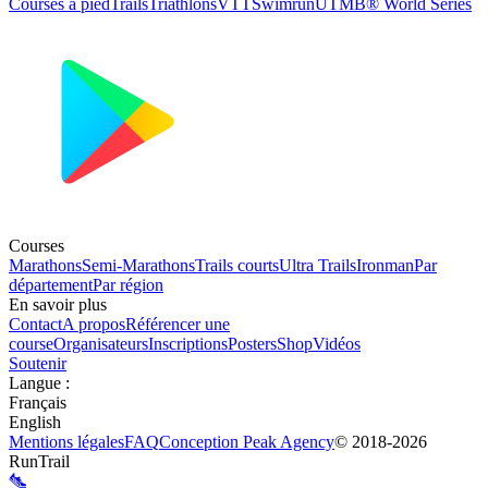
Courses à pied
Trails
Triathlons
VTT
Swimrun
UTMB® World Series
Courses
Marathons
Semi-Marathons
Trails courts
Ultra Trails
Ironman
Par
département
Par région
En savoir plus
Contact
A propos
Référencer une
course
Organisateurs
Inscriptions
Posters
Shop
Vidéos
Soutenir
Langue
:
Français
English
Mentions légales
FAQ
Conception
Peak Agency
© 2018-
2026
RunTrail