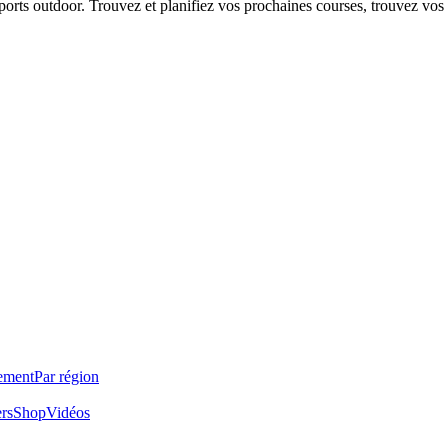
 sports outdoor. Trouvez et planifiez vos prochaines courses, trouvez vos
ement
Par région
ers
Shop
Vidéos