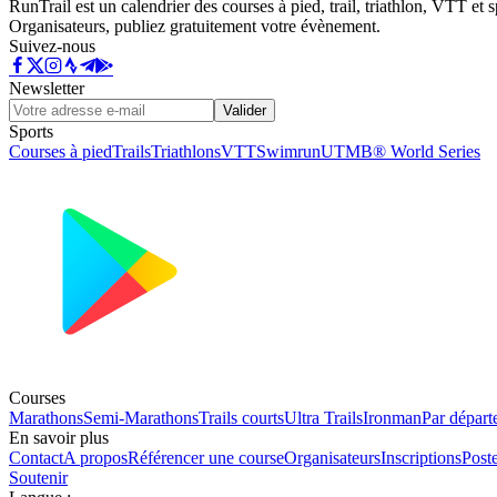
RunTrail est un calendrier des courses à pied, trail, triathlon, VTT et
Organisateurs, publiez gratuitement votre évènement.
Suivez-nous
Newsletter
Valider
Sports
Courses à pied
Trails
Triathlons
VTT
Swimrun
UTMB® World Series
Courses
Marathons
Semi-Marathons
Trails courts
Ultra Trails
Ironman
Par départ
En savoir plus
Contact
A propos
Référencer une course
Organisateurs
Inscriptions
Post
Soutenir