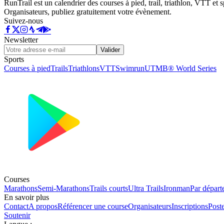
RunTrail est un calendrier des courses à pied, trail, triathlon, VTT et
Organisateurs, publiez gratuitement votre évènement.
Suivez-nous
Newsletter
Valider
Sports
Courses à pied
Trails
Triathlons
VTT
Swimrun
UTMB® World Series
Courses
Marathons
Semi-Marathons
Trails courts
Ultra Trails
Ironman
Par départ
En savoir plus
Contact
A propos
Référencer une course
Organisateurs
Inscriptions
Post
Soutenir