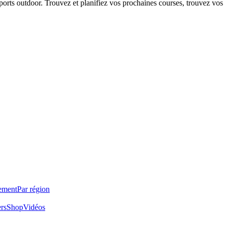
 sports outdoor. Trouvez et planifiez vos prochaines courses, trouvez vos
ement
Par région
ers
Shop
Vidéos