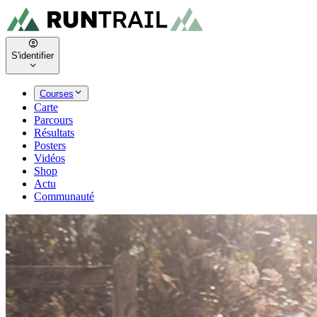
S'identifier
Courses
Carte
Parcours
Résultats
Posters
Vidéos
Shop
Actu
Communauté