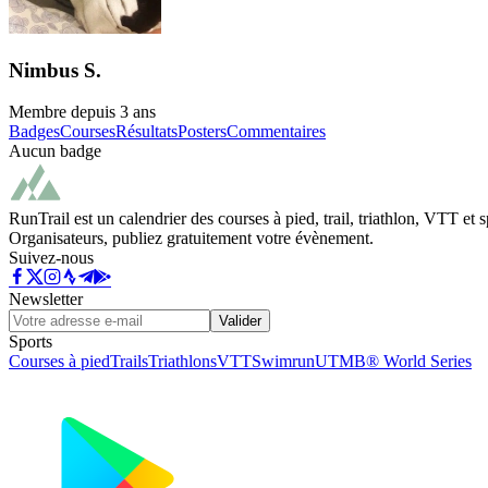
Nimbus S.
Membre depuis
3 ans
Badges
Courses
Résultats
Posters
Commentaires
Aucun badge
RunTrail est un calendrier des courses à pied, trail, triathlon, VTT et
Organisateurs, publiez gratuitement votre évènement.
Suivez-nous
Newsletter
Valider
Sports
Courses à pied
Trails
Triathlons
VTT
Swimrun
UTMB® World Series