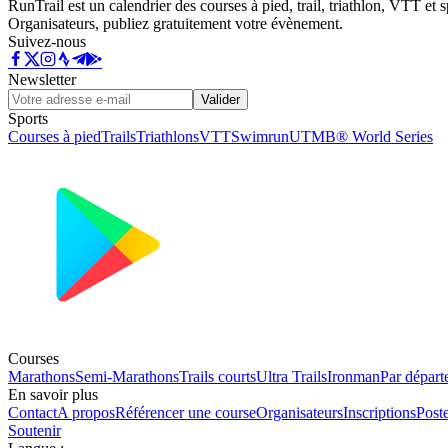
RunTrail est un calendrier des courses à pied, trail, triathlon, VTT et
Organisateurs, publiez gratuitement votre évènement.
Suivez-nous
Newsletter
Valider
Sports
Courses à pied
Trails
Triathlons
VTT
Swimrun
UTMB® World Series
Courses
Marathons
Semi-Marathons
Trails courts
Ultra Trails
Ironman
Par départ
En savoir plus
Contact
A propos
Référencer une course
Organisateurs
Inscriptions
Post
Soutenir