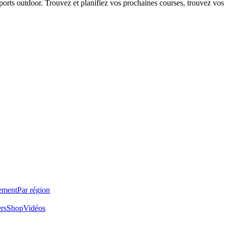
 sports outdoor. Trouvez et planifiez vos prochaines courses, trouvez vos
ement
Par région
ers
Shop
Vidéos