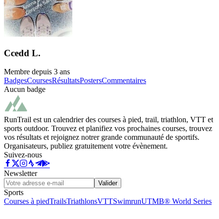
Ccedd L.
Membre depuis
3 ans
Badges
Courses
Résultats
Posters
Commentaires
Aucun badge
RunTrail est un calendrier des courses à pied, trail, triathlon, VTT et
sports outdoor. Trouvez et planifiez vos prochaines courses, trouvez
vos résultats et rejoignez notrer grande communauté de sportifs.
Organisateurs, publiez gratuitement votre évènement.
Suivez-nous
Newsletter
Valider
Sports
Courses à pied
Trails
Triathlons
VTT
Swimrun
UTMB® World Series