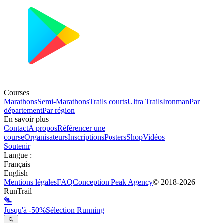
Courses
Marathons
Semi-Marathons
Trails courts
Ultra Trails
Ironman
Par
département
Par région
En savoir plus
Contact
A propos
Référencer une
course
Organisateurs
Inscriptions
Posters
Shop
Vidéos
Soutenir
Langue
:
Français
English
Mentions légales
FAQ
Conception
Peak Agency
© 2018-
2026
RunTrail
Jusqu'à -50%
Sélection Running