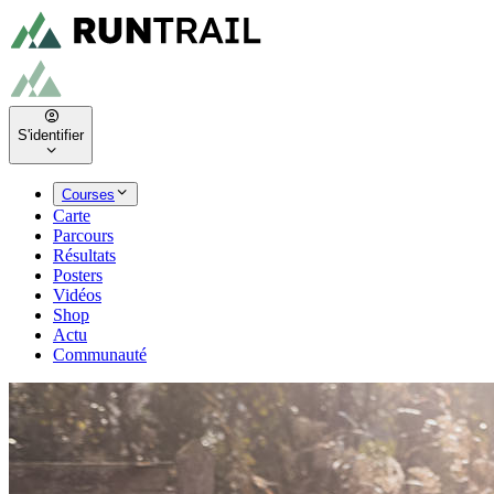
S'identifier
Courses
Carte
Parcours
Résultats
Posters
Vidéos
Shop
Actu
Communauté