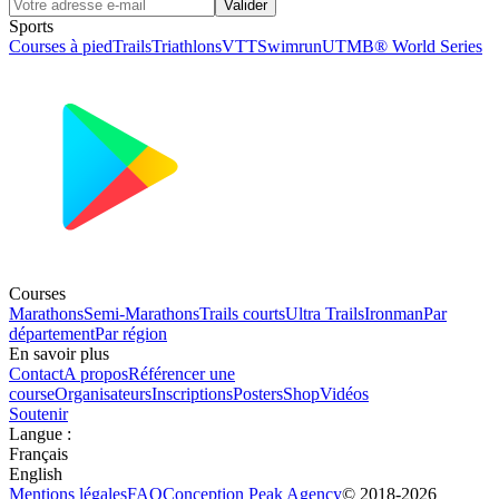
Valider
Sports
Courses à pied
Trails
Triathlons
VTT
Swimrun
UTMB® World Series
Courses
Marathons
Semi-Marathons
Trails courts
Ultra Trails
Ironman
Par
département
Par région
En savoir plus
Contact
A propos
Référencer une
course
Organisateurs
Inscriptions
Posters
Shop
Vidéos
Soutenir
Langue
:
Français
English
Mentions légales
FAQ
Conception
Peak Agency
© 2018-
2026