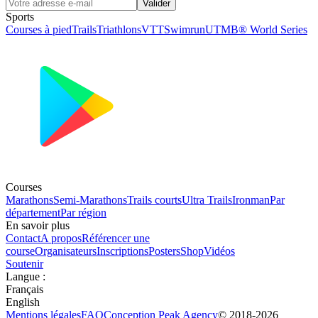
Valider
Sports
Courses à pied
Trails
Triathlons
VTT
Swimrun
UTMB® World Series
Courses
Marathons
Semi-Marathons
Trails courts
Ultra Trails
Ironman
Par
département
Par région
En savoir plus
Contact
A propos
Référencer une
course
Organisateurs
Inscriptions
Posters
Shop
Vidéos
Soutenir
Langue
:
Français
English
Mentions légales
FAQ
Conception
Peak Agency
© 2018-
2026