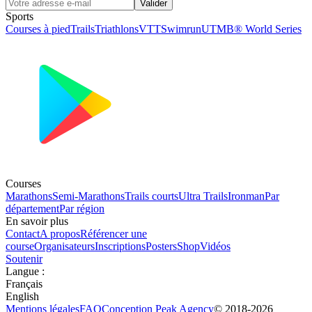
Valider
Sports
Courses à pied
Trails
Triathlons
VTT
Swimrun
UTMB® World Series
Courses
Marathons
Semi-Marathons
Trails courts
Ultra Trails
Ironman
Par
département
Par région
En savoir plus
Contact
A propos
Référencer une
course
Organisateurs
Inscriptions
Posters
Shop
Vidéos
Soutenir
Langue
:
Français
English
Mentions légales
FAQ
Conception
Peak Agency
© 2018-
2026