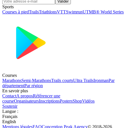
Valider
Sports
Courses à pied
Trails
Triathlons
VTT
Swimrun
UTMB® World Series
Courses
Marathons
Semi-Marathons
Trails courts
Ultra Trails
Ironman
Par
département
Par région
En savoir plus
Contact
A propos
Référencer une
course
Organisateurs
Inscriptions
Posters
Shop
Vidéos
Soutenir
Langue
:
Français
English
Mentions légales
FAQ
Conception
Peak Agency
© 2018-
2026