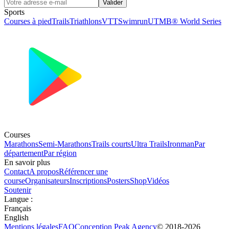
Valider
Sports
Courses à pied
Trails
Triathlons
VTT
Swimrun
UTMB® World Series
Courses
Marathons
Semi-Marathons
Trails courts
Ultra Trails
Ironman
Par
département
Par région
En savoir plus
Contact
A propos
Référencer une
course
Organisateurs
Inscriptions
Posters
Shop
Vidéos
Soutenir
Langue
:
Français
English
Mentions légales
FAQ
Conception
Peak Agency
© 2018-
2026