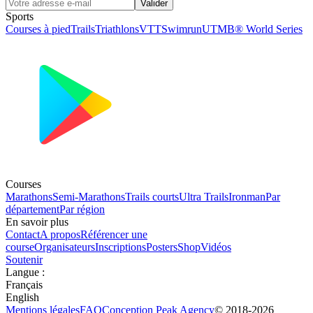
Valider
Sports
Courses à pied
Trails
Triathlons
VTT
Swimrun
UTMB® World Series
Courses
Marathons
Semi-Marathons
Trails courts
Ultra Trails
Ironman
Par
département
Par région
En savoir plus
Contact
A propos
Référencer une
course
Organisateurs
Inscriptions
Posters
Shop
Vidéos
Soutenir
Langue
:
Français
English
Mentions légales
FAQ
Conception
Peak Agency
© 2018-
2026