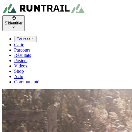
S'identifier
Courses
Carte
Parcours
Résultats
Posters
Vidéos
Shop
Actu
Communauté