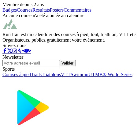
Membre depuis
2 ans
Badges
Courses
Résultats
Posters
Commentaires
Aucune course n'a été ajoutée au calendrier
RunTrail est un calendrier des courses à pied, trail, triathlon, VTT et
Organisateurs, publiez gratuitement votre évènement.
Suivez-nous
Newsletter
Valider
Sports
Courses à pied
Trails
Triathlons
VTT
Swimrun
UTMB® World Series