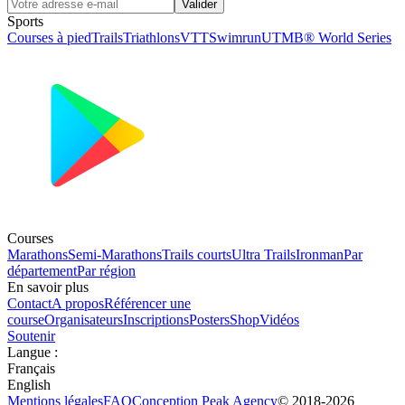
Valider
Sports
Courses à pied
Trails
Triathlons
VTT
Swimrun
UTMB® World Series
Courses
Marathons
Semi-Marathons
Trails courts
Ultra Trails
Ironman
Par
département
Par région
En savoir plus
Contact
A propos
Référencer une
course
Organisateurs
Inscriptions
Posters
Shop
Vidéos
Soutenir
Langue
:
Français
English
Mentions légales
FAQ
Conception
Peak Agency
© 2018-
2026