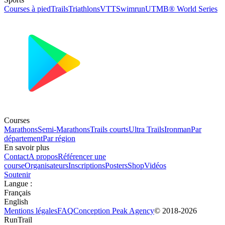
Courses à pied
Trails
Triathlons
VTT
Swimrun
UTMB® World Series
Courses
Marathons
Semi-Marathons
Trails courts
Ultra Trails
Ironman
Par
département
Par région
En savoir plus
Contact
A propos
Référencer une
course
Organisateurs
Inscriptions
Posters
Shop
Vidéos
Soutenir
Langue
:
Français
English
Mentions légales
FAQ
Conception
Peak Agency
© 2018-
2026
RunTrail