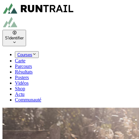
S'identifier
Courses
Carte
Parcours
Résultats
Posters
Vidéos
Shop
Actu
Communauté