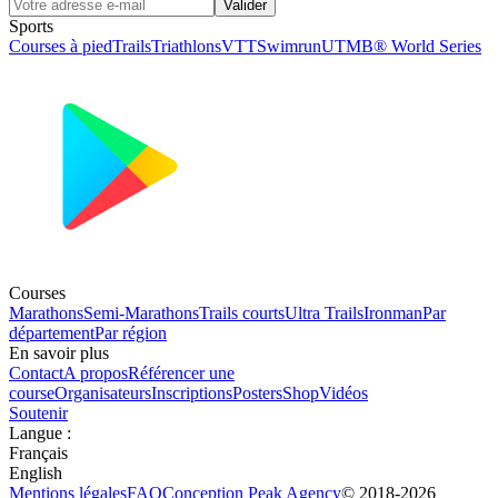
Valider
Sports
Courses à pied
Trails
Triathlons
VTT
Swimrun
UTMB® World Series
Courses
Marathons
Semi-Marathons
Trails courts
Ultra Trails
Ironman
Par
département
Par région
En savoir plus
Contact
A propos
Référencer une
course
Organisateurs
Inscriptions
Posters
Shop
Vidéos
Soutenir
Langue
:
Français
English
Mentions légales
FAQ
Conception
Peak Agency
© 2018-
2026