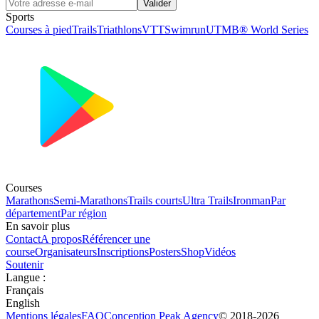
Valider
Sports
Courses à pied
Trails
Triathlons
VTT
Swimrun
UTMB® World Series
Courses
Marathons
Semi-Marathons
Trails courts
Ultra Trails
Ironman
Par
département
Par région
En savoir plus
Contact
A propos
Référencer une
course
Organisateurs
Inscriptions
Posters
Shop
Vidéos
Soutenir
Langue
:
Français
English
Mentions légales
FAQ
Conception
Peak Agency
© 2018-
2026