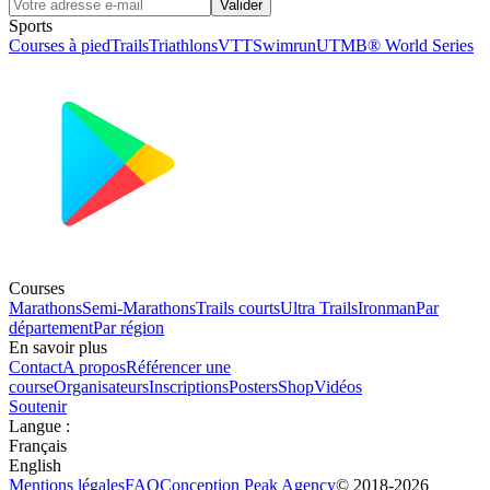
Valider
Sports
Courses à pied
Trails
Triathlons
VTT
Swimrun
UTMB® World Series
Courses
Marathons
Semi-Marathons
Trails courts
Ultra Trails
Ironman
Par
département
Par région
En savoir plus
Contact
A propos
Référencer une
course
Organisateurs
Inscriptions
Posters
Shop
Vidéos
Soutenir
Langue
:
Français
English
Mentions légales
FAQ
Conception
Peak Agency
© 2018-
2026