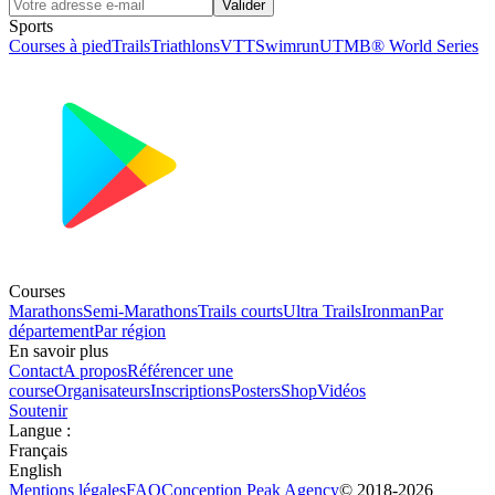
Valider
Sports
Courses à pied
Trails
Triathlons
VTT
Swimrun
UTMB® World Series
Courses
Marathons
Semi-Marathons
Trails courts
Ultra Trails
Ironman
Par
département
Par région
En savoir plus
Contact
A propos
Référencer une
course
Organisateurs
Inscriptions
Posters
Shop
Vidéos
Soutenir
Langue
:
Français
English
Mentions légales
FAQ
Conception
Peak Agency
© 2018-
2026