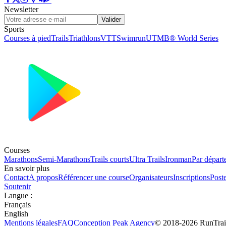
Newsletter
Valider
Sports
Courses à pied
Trails
Triathlons
VTT
Swimrun
UTMB® World Series
Courses
Marathons
Semi-Marathons
Trails courts
Ultra Trails
Ironman
Par départ
En savoir plus
Contact
A propos
Référencer une course
Organisateurs
Inscriptions
Post
Soutenir
Langue
:
Français
English
Mentions légales
FAQ
Conception
Peak Agency
© 2018-
2026
RunTrai