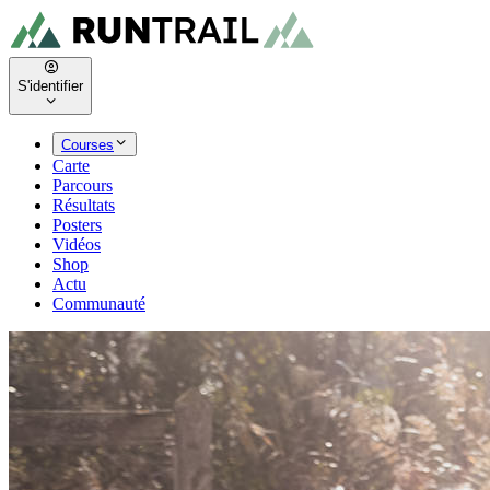
S'identifier
Courses
Carte
Parcours
Résultats
Posters
Vidéos
Shop
Actu
Communauté