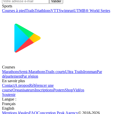
Valider
Sports
Courses à pied
Trails
Triathlons
VTT
Swimrun
UTMB® World Series
Courses
Marathons
Semi-Marathons
Trails courts
Ultra Trails
Ironman
Par
département
Par région
En savoir plus
Contact
A propos
Référencer une
course
Organisateurs
Inscriptions
Posters
Shop
Vidéos
Soutenir
Langue
:
Français
English
Mentions légales
FAQ
Conception
Peak Agency
© 2018-
2026