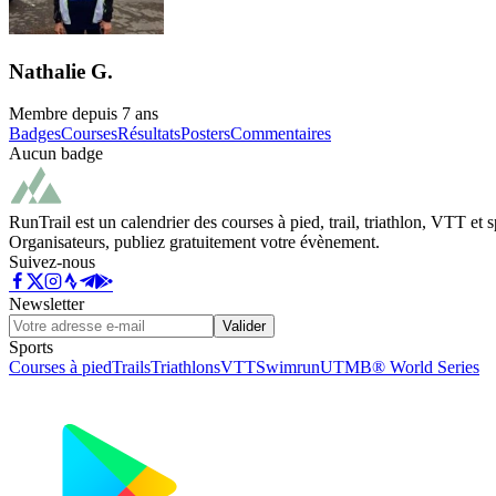
Nathalie G.
Membre depuis
7 ans
Badges
Courses
Résultats
Posters
Commentaires
Aucun badge
RunTrail est un calendrier des courses à pied, trail, triathlon, VTT et
Organisateurs, publiez gratuitement votre évènement.
Suivez-nous
Newsletter
Valider
Sports
Courses à pied
Trails
Triathlons
VTT
Swimrun
UTMB® World Series