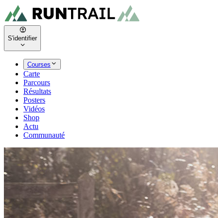
S'identifier
Courses
Carte
Parcours
Résultats
Posters
Vidéos
Shop
Actu
Communauté