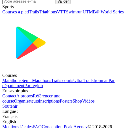
Valider
Sports
Courses à pied
Trails
Triathlons
VTT
Swimrun
UTMB® World Series
Courses
Marathons
Semi-Marathons
Trails courts
Ultra Trails
Ironman
Par
département
Par région
En savoir plus
Contact
A propos
Référencer une
course
Organisateurs
Inscriptions
Posters
Shop
Vidéos
Soutenir
Langue
:
Français
English
Mentions légales
FAQ
Conception
Peak Agency
© 2018-
2026