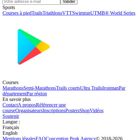
Valider
Sports
Courses à pied
Trails
Triathlons
VTT
Swimrun
UTMB® World Series
Courses
Marathons
Semi-Marathons
Trails courts
Ultra Trails
Ironman
Par
département
Par région
En savoir plus
Contact
A propos
Référencer une
course
Organisateurs
Inscriptions
Posters
Shop
Vidéos
Soutenir
Langue
:
Français
English
Mentions légales
FAQ
Conception
Peak Agency
© 2018-
2026