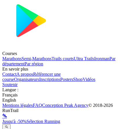
Courses
Marathons
Semi-Marathons
Trails courts
Ultra Trails
Ironman
Par
département
Par région
En savoir plus
Contact
A propos
Référencer une
course
Organisateurs
Inscriptions
Posters
Shop
Vidéos
Soutenir
Langue
:
Français
English
Mentions légales
FAQ
Conception
Peak Agency
© 2018-
2026
RunTrail
Jusqu'à -50%
Sélection Running