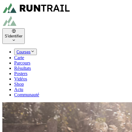
S'identifier
Courses
Carte
Parcours
Résultats
Posters
Vidéos
Shop
Actu
Communauté