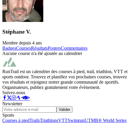
Stéphane V.
Membre depuis
4 ans
Badges
Courses
Résultats
Posters
Commentaires
Aucune course n'a été ajoutée au calendrier
RunTrail est un calendrier des courses à pied, trail, triathlon, VTT et
sports outdoor. Trouvez et planifiez vos prochaines courses, trouvez
vos résultats et rejoignez notrer grande communauté de sportifs.
Organisateurs, publiez gratuitement votre évènement.
Suivez-nous
Newsletter
Valider
Sports
Courses à pied
Trails
Triathlons
VTT
Swimrun
UTMB® World Series