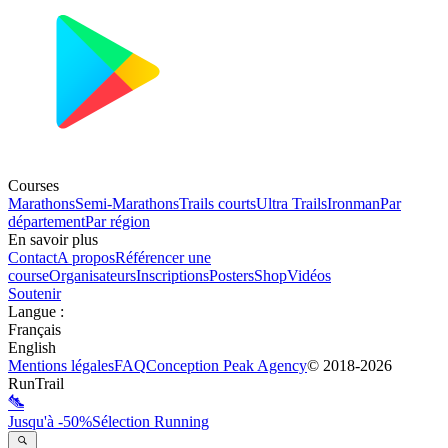
Courses
Marathons
Semi-Marathons
Trails courts
Ultra Trails
Ironman
Par
département
Par région
En savoir plus
Contact
A propos
Référencer une
course
Organisateurs
Inscriptions
Posters
Shop
Vidéos
Soutenir
Langue
:
Français
English
Mentions légales
FAQ
Conception
Peak Agency
© 2018-
2026
RunTrail
Jusqu'à -50%
Sélection Running