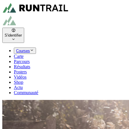
S'identifier
Courses
Carte
Parcours
Résultats
Posters
Vidéos
Shop
Actu
Communauté