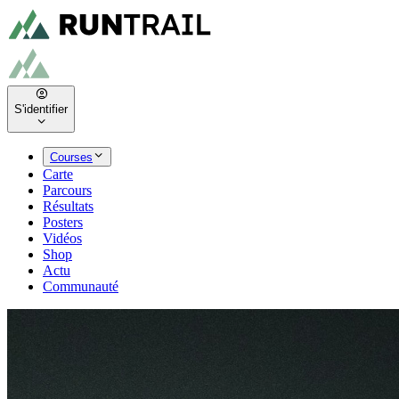
S'identifier
Courses
Carte
Parcours
Résultats
Posters
Vidéos
Shop
Actu
Communauté