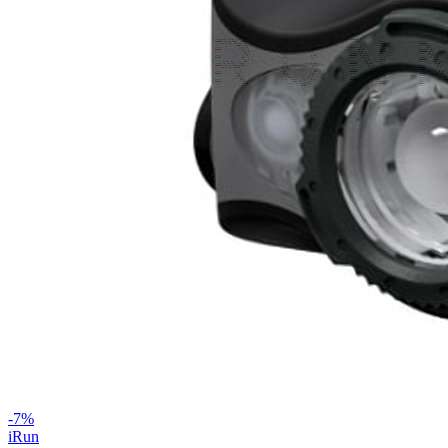
-
7
%
iRun