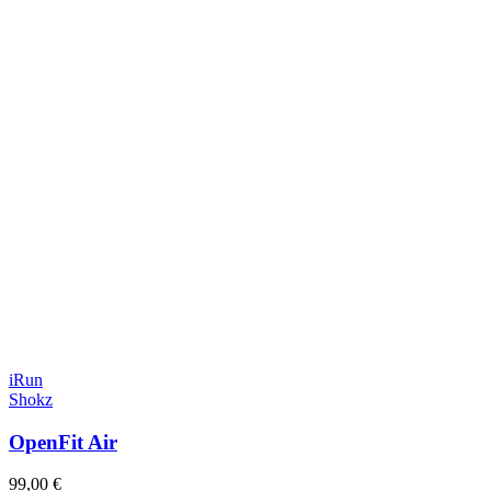
iRun
Shokz
OpenFit Air
99,00 €