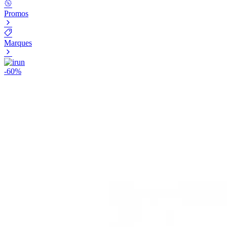
Promos
Marques
-
60
%