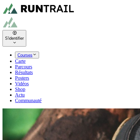
S'identifier
Courses
Carte
Parcours
Résultats
Posters
Vidéos
Shop
Actu
Communauté