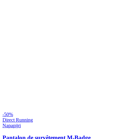
-
50
%
Direct Running
Napapijri
Pantalon de survêtement M-Badge